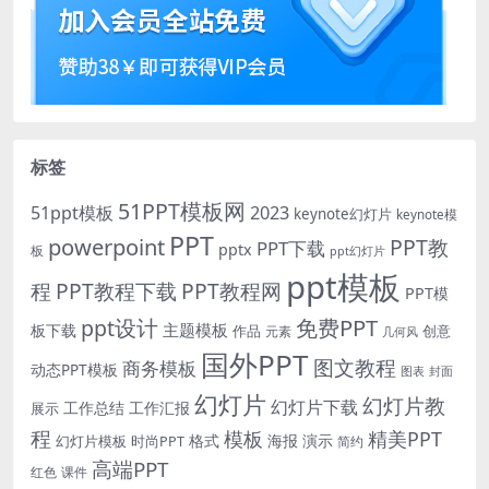
标签
51PPT模板网
51ppt模板
2023
keynote幻灯片
keynote模
PPT
powerpoint
PPT教
PPT下载
pptx
板
ppt幻灯片
ppt模板
程
PPT教程下载
PPT教程网
PPT模
免费PPT
ppt设计
主题模板
板下载
作品
创意
元素
几何风
国外PPT
图文教程
商务模板
动态PPT模板
图表
封面
幻灯片
幻灯片教
幻灯片下载
工作总结
工作汇报
展示
程
模板
精美PPT
格式
海报
演示
时尚PPT
幻灯片模板
简约
高端PPT
红色
课件