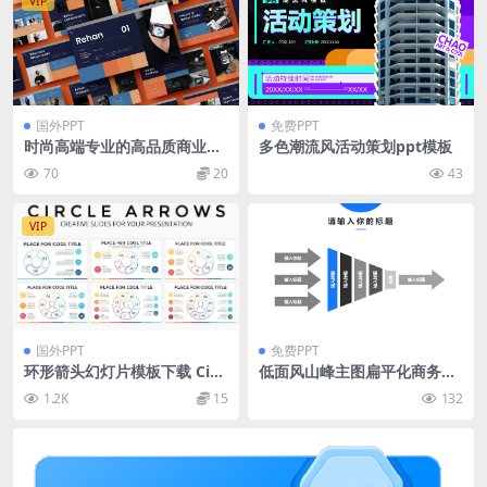
VIP
国外PPT
免费PPT
时尚高端专业的高品质商业商
多色潮流风活动策划ppt模板
务powerpoint幻灯片演示模
70
20
43
板（pptx）
VIP
国外PPT
免费PPT
环形箭头幻灯片模板下载 Circl
低面风山峰主图扁平化商务汇
e Arrows Slides
报通用ppt模板
1.2K
15
132