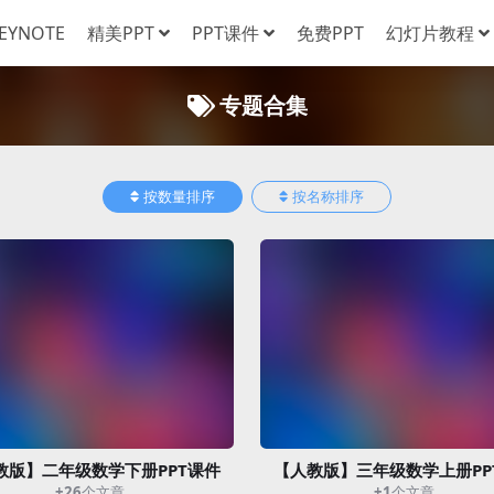
EYNOTE
精美PPT
PPT课件
免费PPT
幻灯片教程
专题合集
按数量排序
按名称排序
教版】二年级数学下册PPT课件
【人教版】三年级数学上册PP
+26
个文章
+1
个文章