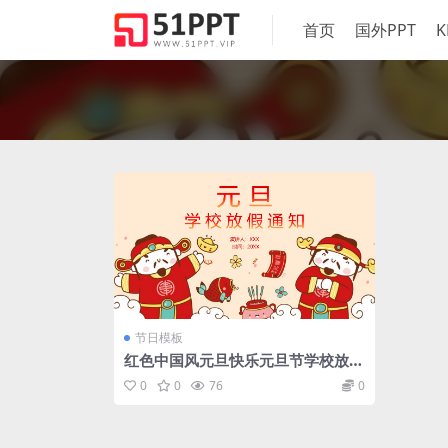
首页
国外PPT
K
节日模板
红色中国风元旦快乐元旦节学校放假
通知PPT模板
0
0
76
0