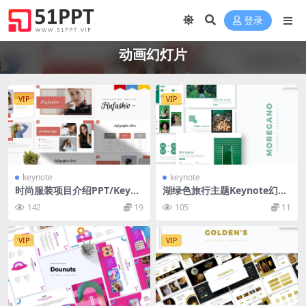
登录
动画幻灯片
VIP
VIP
keynote
keynote
时尚服装项目介绍PPT/Keyno
湖绿色旅行主题Keynote幻灯
te/谷歌幻灯片三合一模板 Flu
片模板下载 Moregano – Key
142
19
105
11
fashio | Powerpoint, Keyn
note Template
ote, Googleslide
VIP
VIP