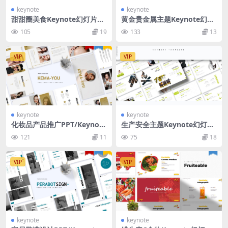
keynote
keynote
甜甜圈美食Keynote幻灯片创
黄金贵金属主题Keynote幻灯
意模板 Dounuts | Keynote
片模板 Golden’s – Keynote T
105
19
133
13
Template
emplate
VIP
VIP
keynote
keynote
化妆品产品推广PPT/Keynot
生产安全主题Keynote幻灯片
e/谷歌幻灯片三合一模板 Ke
模板素材 Hazardous – Keyn
121
11
75
18
ma-You | Powerpoint, Key
ote Template
note, Googleslide
VIP
VIP
keynote
keynote