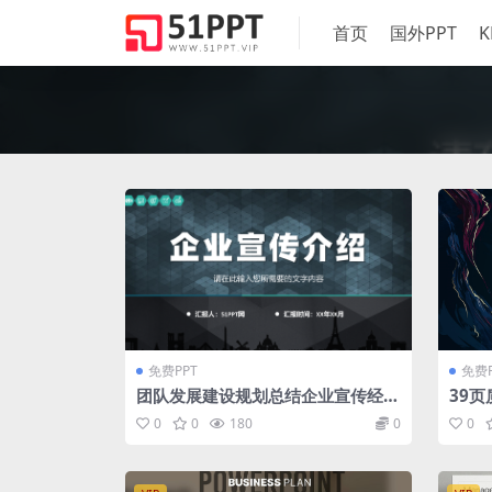
首页
国外PPT
K
免费PPT
免费P
团队发展建设规划总结企业宣传经营
39
业务产品介绍PPT模板
免费
0
0
180
0
0