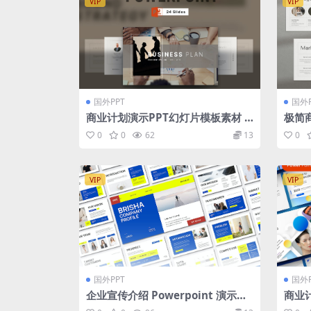
VIP
VIP
国外PPT
国外P
商业计划演示PPT幻灯片模板素材 B
极简商
usiness Plan PowerPoint Prese
Mini
0
0
62
13
0
ntation Template
oint
VIP
VIP
国外PPT
国外P
企业宣传介绍 Powerpoint 演示模
商业
板 Brisha Powerpoint Presentat