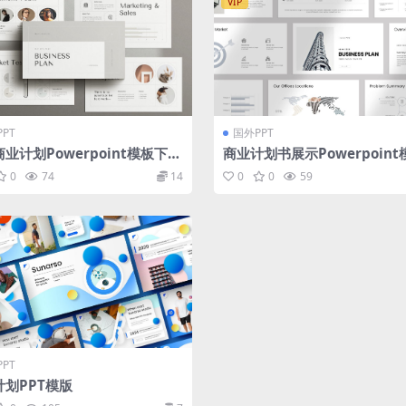
VIP
PT
国外PPT
业计划Powerpoint模板下载
商业计划书展示Powerpoin
mal Business Plan PowerP
载 Business Plan Presenta
0
74
14
0
0
59
 Template
PT
计划PPT模版