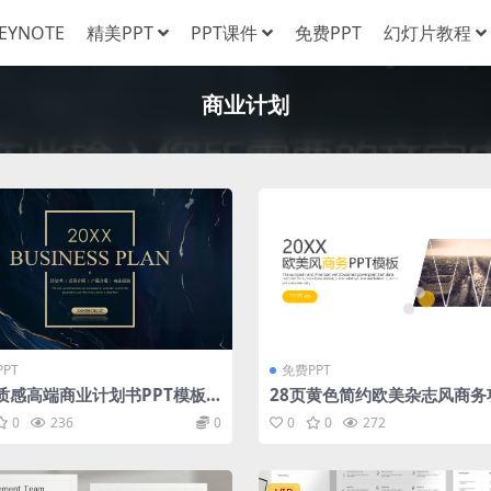
EYNOTE
精美PPT
PPT课件
免费PPT
幻灯片教程
商业计划
PT
免费PPT
页质感高端商业计划书PPT模板
28页黄色简约欧美杂志风商务
下载
策划PPT模板
0
236
0
0
0
272