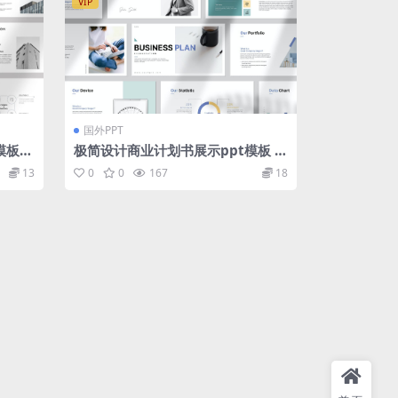
VIP
国外PPT
t模板下
极简设计商业计划书展示ppt模板 B
tion
usiness Plan Presentation
13
0
0
167
18