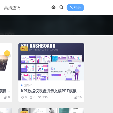
高清壁纸
登录
VIP
国外PPT
项目
KPI数据仪表盘演示文稿PPT模板 K
PI Dashboard PowerPoint Tem
0
0
0
236
16
plate