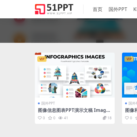
首页
国外PPT
K
VIP
VIP
国外PPT
国外P
图像信息图表PPT演示文稿 Images
图像和
Infographics PowerPoint Temp
& In
0
0
41
18
0
late
mpla