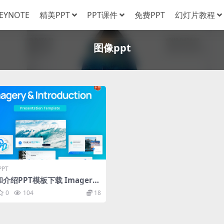
EYNOTE
精美PPT
PPT课件
免费PPT
幻灯片教程
图像ppt
PT
介绍PPT模板下载 Imagery
troduction PowerPoint Te
0
104
18
te