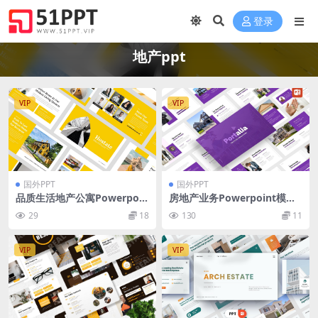
登录
地产ppt
VIP
VIP
国外PPT
国外PPT
品质生活地产公寓Powerpoin
房地产业务Powerpoint模板
t模板下载 Hostate – Single
下载 Portalia – Real Estate
29
18
130
11
Property PowerPoint Temp
PowerPoint Template
late
VIP
VIP