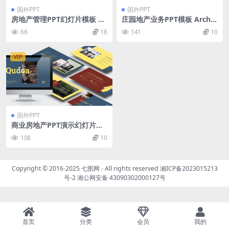
国外PPT
国外PPT
房地产管理PPT幻灯片模板 Be
庄园地产业务PPT模板 Arch E
ssa – Real Estate Powerpoi
state – Powerpoint Templa
66
18
141
10
nt Template
te
VIP
国外PPT
商业房地产PPT演示幻灯片模
板 Qudoa : Real Estate Busi
108
10
ness Powerpoint
Copyright © 2016-2025
七图网
- All rights reserved
湘ICP备2023015213
号-2
湘公网安备 43090302000127号
首页
分类
会员
我的