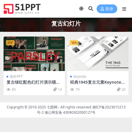
登录
复古幻灯片
VIP
VIP
国外PPT
keynote
复古绿红配色幻灯片演示模板
经典1945复古元素Keynote幻
Parsley Bundle Presentatio
灯片模板 The 1945 – Keynot
85
14
79
20
n
e Template
Copyright © 2016-2025
七图网
- All rights reserved
湘ICP备2023015213
号-2
湘公网安备 43090302000127号