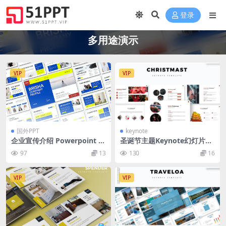
登录
多用途演示
VIP
VIP
国外PPT
keynote
企业宣传介绍 Powerpoint 演
圣诞节主题Keynote幻灯片设
示模板 Brisha Powerpoint P
计模板 Christmas – Keynote
97
13
130
16
resentation Template
Template
VIP
VIP