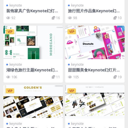
keynote
keynote
装饰家具广告Keynote幻灯片
旅行照片作品集Keynote幻灯
模板素材 Spender – Keynot
片演示模板 Traveloa – Keyn
92
16
98
10
e Template
ote Template
VIP
VIP
keynote
keynote
湖绿色旅行主题Keynote幻灯
甜甜圈美食Keynote幻灯片创
片模板下载 Moregano – Key
意模板 Dounuts | Keynote
106
11
105
19
note Template
Template
VIP
VIP
keynote
keynote