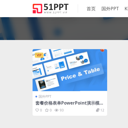
首页
国外PPT
K
VIP
国外PPT
套餐价格表单PowerPoint演示模板
Price & Table PowerPoint Temp
0
0
93
12
late