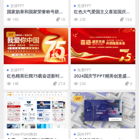
党课PPT
党课PPT
国家勋章和国家荣誉称号获得
红色大气爱国主义喜迎国庆建
者巴依卡·凯力迪别克PPT课件
国75周年党课课件PPT模板
165
18
230
19.6
模板
VIP
党课PPT
免费PPT
红色精美壮阔75载奋进新时代
2024国庆节PPT精美创意盛世
国庆节党课PPT课件
华诞共创祖国未来课件下载
148
27.4
224
0
VIP
PowerPoint教程
国外PPT