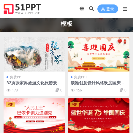
登录
模板
免费PPT
免费PPT
32页张家界旅游文化旅游景点
淡雅创意设计风格欢度国庆天
简介动态PPT模板
安门盛宴国庆节主题活动宣传
178
0
156
0
节日介绍PPT模板
VIP
VIP