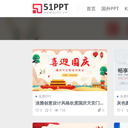
首页
国外PPT
K
免费PPT
免费P
淡雅创意设计风格欢度国庆天安门盛
灰色
宴国庆节主题活动宣传节日介绍PPT
品发
0
0
156
0
0
模板