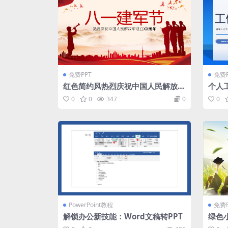
免费PPT
免费P
红色简约风热烈庆祝中国人民解放军
个人
成立周年八一建军节PPT模板
公司
0
0
347
0
0
PowerPoint教程
免费P
解锁办公新技能：Word文稿转PPT
绿色
合照P