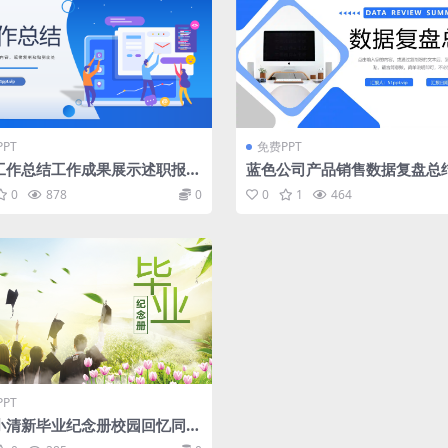
PT
免费PPT
工作总结工作成果展示述职报告
蓝色公司产品销售数据复盘总
岗位竞聘申请PPT模板
策略分析PPT模板
0
878
0
0
1
464
PT
小清新毕业纪念册校园回忆同学
PT模板