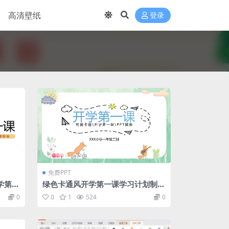
高清壁纸
登录
免费PPT
学第一
绿色卡通风开学第一课学习计划制定
兼注意事项PPT模板
0
0
1
524
0