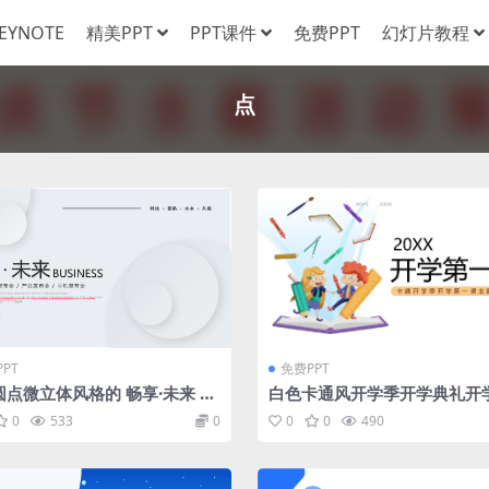
EYNOTE
精美PPT
PPT课件
免费PPT
幻灯片教程
点
PT
免费PPT
圆点微立体风格的 畅享·未来 产
白色卡通风开学季开学典礼开
布会PPT模板
课主题班会PPT模板
0
533
0
0
0
490