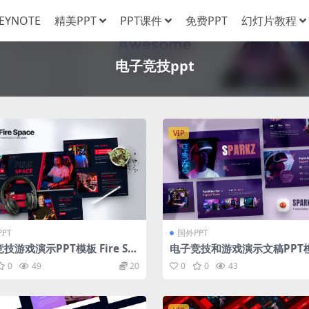
EYNOTE
精美PPT
PPT课件
免费PPT
幻灯片教程
电子竞技ppt
VIP
PT
国外PPT
技游戏演示PPT模板 Fire Sp
电子竞技和游戏演示文稿PPT模
– Esport & Gaming Powerp
parkz – Esport & Gaming 
0
49
20
0
0
43
 Template
point Template