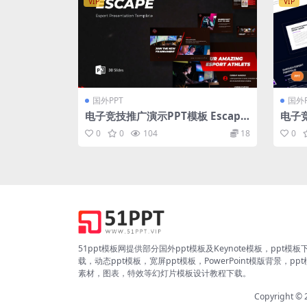
VIP
VIP
国外PPT
国外P
电子竞技推广演示PPT模板 Escape
电子
– Esport Presentation Powerpo
hrou
0
0
104
18
0
int
Poin
51ppt模板网提供部分国外ppt模板及Keynote模板，ppt模板
载，动态ppt模板，宽屏ppt模板，PowerPoint模版背景，pp
素材，图表，特效等幻灯片模板设计教程下载。
Copyright ©