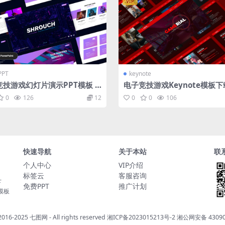
VIP
PT
keynote
竞技游戏幻灯片演示PPT模板 S
电子竞技游戏Keynote模板下载
ch – Esport Gaming Power
merial – Esport Keynote T
0
126
12
0
0
106
t Template
ate
快速导航
关于本站
联
个人中心
VIP介绍
标签云
客服咨询
下
免费PPT
推广计划
t模板
 2016-2025
七图网
- All rights reserved
湘ICP备2023015213号-2
湘公网安备 43090