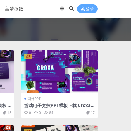
高清壁纸
登录
VIP
国外PPT
板 S
游戏电子竞技PPT模板下载 Croxa –
Power
Gaming Esports Powerpoint Te
15
0
0
84
17
mplate