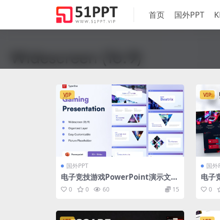
首页
国外PPT
K
VIP
VIP
国外PPT
国外P
电子竞技游戏PowerPoint演示文稿
电子竞
模板 Gaming Powerpoint Prese
ace 
0
0
60
15
0
ntation
oint