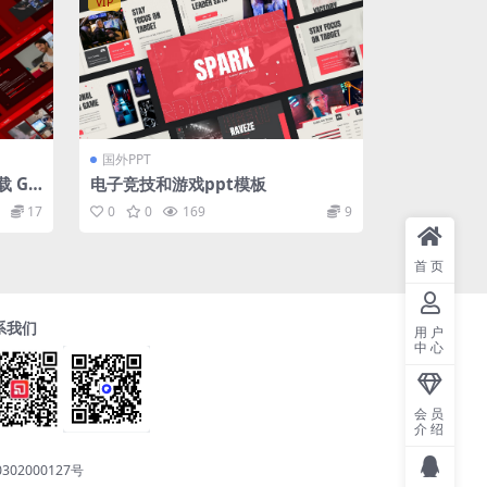
VIP
国外PPT
 Ga
电子竞技和游戏ppt模板
empl
17
0
0
169
9
首页
系我们
用户
中心
会员
介绍
302000127号