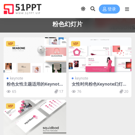
登录
粉色幻灯片
VIP
VIP
keynote
keynote
粉色女性主题适用的Keynote
女性时尚粉色Keynote幻灯片
幻灯片模板 Seasone | Keyn
设计模板 Instamora – Keyn
65
17
76
20
ote Template
ote Template
VIP