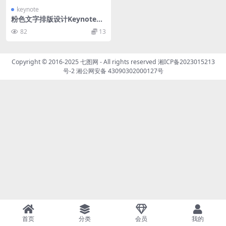
keynote
粉色文字排版设计Keynote幻
灯片模板 Squidbod – Keyno
82
13
te Template
Copyright © 2016-2025
七图网
- All rights reserved
湘ICP备2023015213
号-2
湘公网安备 43090302000127号
首页
分类
会员
我的