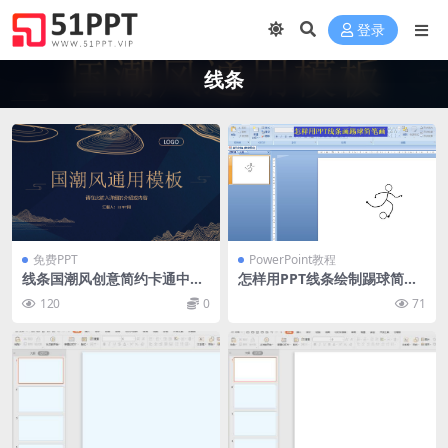
登录
线条
免费PPT
PowerPoint教程
线条国潮风创意简约卡通中国
怎样用PPT线条绘制踢球简笔
风传统节日工作汇报工作总结
画
120
0
71
通用PPT模板