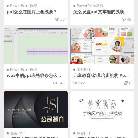
PowerPoint教程
PowerPoint教程
ppt怎么在图片上画线条？
怎么设置ppt文本框的线条颜
色？
58
49
PowerPoint教程
国外PPT
wps中的ppt表格线条怎么变
儿童教育/幼儿培训机构 Powe
颜色？
rpoint 幻灯片模板 Edukids E
349
102
0
ducation – Powerpoint
免费PPT
免费PPT