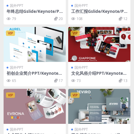
国外PPT
国外PPT
年终总结Gslide/Keynote/PP
工作汇报Gslide/Keynote/PP
T幻灯片三合一模板 Clamosh
T幻灯片三合一模板 Eland – G
79
20
108
12
a – GSLIDE KEY PPTX TEMP
SLIDE KEY PPTX TEMPLATE
LATE
VIP
VIP
国外PPT
国外PPT
初创企业简介PPT/Keynote/
文化风俗介绍PPT/Keynote/
谷歌幻灯片三合一模板 Aurel
谷歌幻灯片三合一模板 Giapp
65
17
73
13
– Presentation Template
one – Presentation Templa
te
VIP
VIP
国外PPT
国外PPT