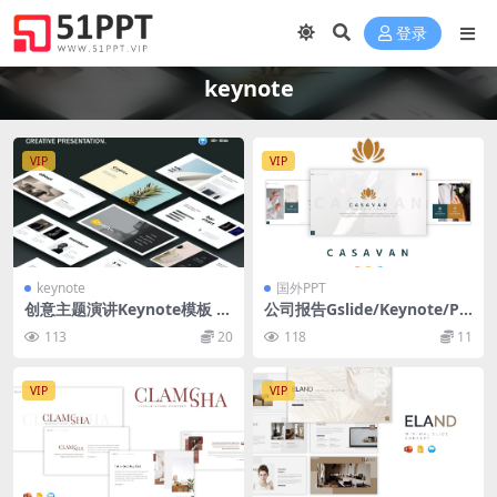
登录
keynote
VIP
VIP
keynote
国外PPT
创意主题演讲Keynote模板 Cr
公司报告Gslide/Keynote/PP
eative Keynote Template
T幻灯片三合一模板 Casavan
113
20
118
11
– GSLIDE KEY PPTX TEMPLA
TE
VIP
VIP