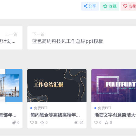
分享
收藏
点赞
上一篇
下一篇
计划pp
蓝色简约科技风工作总结ppt模板
t模板
免费PPT
免费PPT
程部年终
简约黑金等高线高端年终
渐变文字创意简洁大
载
汇报ppt模板
务风工作汇报ppt模
0
0
0
94
0
0
套）