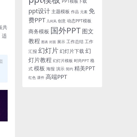
PPT模板下载
免
ppt设计
主题模板
作品
元素
费PPT
动态PPT模板
创意
几何风
板共
国外PPT
图文
商务模板
，适
教程
工作总结
工作
展示
图表
封面
幻灯片
幻
幻灯片下载
汇报
灯片教程
格
时尚PPT
盗
幻灯片模板
模板
精美PPT
式
海报
演示
简约
高端PPT
红色
课件