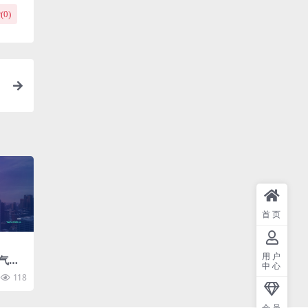
(
0
)
首页
用户
气商
中心
板（2
118
会员