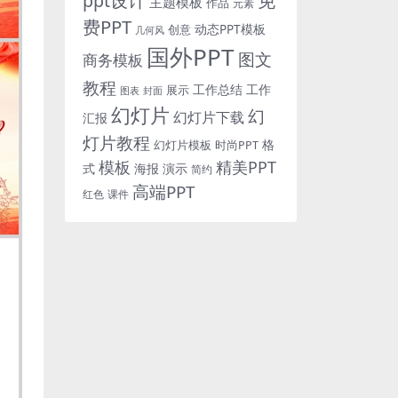
免
ppt设计
主题模板
作品
元素
费PPT
动态PPT模板
创意
几何风
国外PPT
图文
商务模板
教程
工作总结
工作
展示
图表
封面
幻灯片
幻
幻灯片下载
汇报
灯片教程
格
时尚PPT
幻灯片模板
模板
精美PPT
式
海报
演示
简约
高端PPT
红色
课件