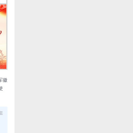
军徽
使
盗