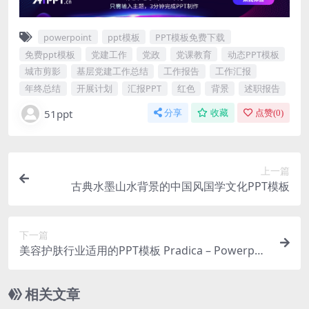
powerpoint
ppt模板
PPT模板免费下载
免费ppt模板
党建工作
党政
党课教育
动态PPT模板
城市剪影
基层党建工作总结
工作报告
工作汇报
年终总结
开展计划
汇报PPT
红色
背景
述职报告
51ppt
分享
收藏
点赞(
0
)
上一篇
古典水墨山水背景的中国风国学文化PPT模板
下一篇
美容护肤行业适用的PPT模板 Pradica – Powerpoi
nt Template
相关文章