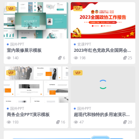
VIP
VIP
国外PPT
党课PPT
室内装修展示模板
2023年红色党政风全国两会政
协工作报告PPT模板
140
6
198
25
VIP
VIP
国外PPT
国外PPT
商务企业PPT演示模板
超现代和独特的多用途演示模
板
193
16
47
20