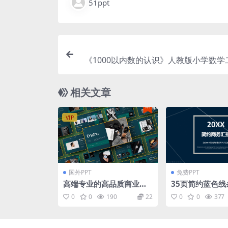
51ppt
《1000以内数的认识》人教版小学数学
册PPT课
相关文章
VIP
国外PPT
免费PPT
高端专业的高品质商业商
35页简约蓝色线
务powerpoint幻灯片演
商务汇报PPT模
0
0
190
22
0
0
377
示模板（pptx）