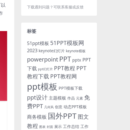
可以
下载遇到问题？可联系客服或反馈
作
标签
51PPT模板网
51ppt模板
2023
keynote幻灯片
keynote模板
PPT
powerpoint
PPT
pptx
PPT教程
PPT
下载
ppt幻灯片
教程下载
PPT教程网
ppt模板
PPT模板下载
免
ppt设计
主题模板
作品
元素
费PPT
动态PPT模板
创意
几何风
国外PPT
图文
商务模板
教程
工作总结
工作
展示
图表
封面