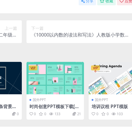
分享
收藏
点赞
上一篇
下一篇
二年级下
《10000以内数的读法和写法》人教版小学数学
件第二部分
二年级下册PPT课件 第7.4课时
VIP
VIP
国外PPT
国外PPT
条背景的
时尚创意PPT模板下载[PP
培训议程 PPT模版
板
TX]
0
0
0
133
21
0
0
103