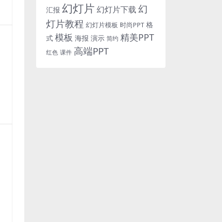
幻灯片
幻
幻灯片下载
汇报
灯片教程
格
时尚PPT
幻灯片模板
模板
精美PPT
式
海报
演示
简约
高端PPT
红色
课件