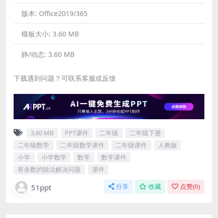
版本:
Office2019/365
模板大小:
3.60 MB
静/动态:
3.60 MB
下载遇到问题？可联系客服或反馈
3.60 MB
PPT课件
二年级
二年级下册
二年级数学
二年级数学课件
二年级课件
人教版
小学
小学数学
数学
数学课件
有余数的除法解决问题
课件
51ppt
分享
收藏
点赞(
0
)