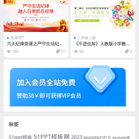
VIP
党课PPT
二年级上册
六大纪律党课之严守生活纪律
《不进位加》人教版小学数学
融入日常抓在经常PPT课件
二年级上册PPT课件
383
15
60
0
标签
51PPT模板网
51ppt模板
2023
keynote幻灯片
keynote模