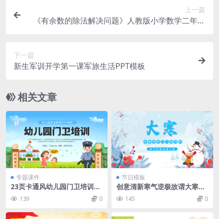
上一篇
《有余数的除法解决问题》人教版小学数学二年级
下册PPT课件
下一篇
新生军训开学第一课军旅生活PPT模板
相关文章
专题课件
节日模板
23页卡通风幼儿园门卫培训安
创意清新寒气逆极故谓大寒节
全培训课件PPT模板下载
气介绍课件PPT模板
139
0
145
0