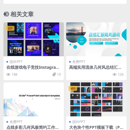
相关文章
VIP
国外PPT
免费PPT
在线游戏电子竞技Instagram
高端实用流体几何风总结汇报
工具包
商务通用ppt模板
184
10
126
VIP
免费PPT
国外PPT
点线多彩几何风极简约工作总
大色块个性PPT模板下载（PP