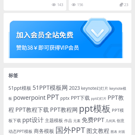
结商务通用ppt模板
TX）
143
156
23
标签
51PPT模板网
51ppt模板
2023
keynote幻灯片
keynote模
PPT
powerpoint
PPT教
PPT下载
pptx
板
ppt幻灯片
ppt模板
程
PPT教程下载
PPT教程网
PPT模
免费PPT
ppt设计
主题模板
板下载
作品
创意
元素
几何风
国外PPT
图文教程
商务模板
动态PPT模板
图表
封面