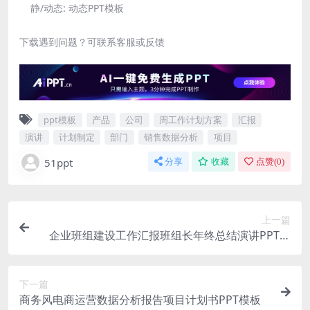
静/动态:
动态PPT模板
下载遇到问题？可联系客服或反馈
ppt模板
产品
公司
周工作计划方案
汇报
演讲
计划制定
部门
销售数据分析
项目
51ppt
分享
收藏
点赞(
0
)
上一篇
企业班组建设工作汇报班组长年终总结演讲PPT模
板
下一篇
商务风电商运营数据分析报告项目计划书PPT模板