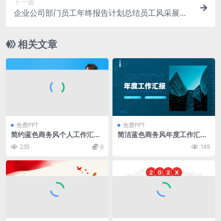
下一篇
企业公司部门员工年终报告计划总结员工风采展示
存在不足通用PPT模板
相关文章
免费PPT
免费PPT
简约蓝色商务风个人工作汇报
简洁蓝色商务风年度工作汇报
ppt模板
ppt模板
235
0
149