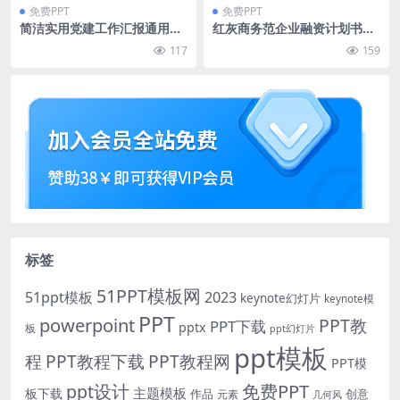
免费PPT
免费PPT
简洁实用党建工作汇报通用pp
红灰商务范企业融资计划书pp
t模板
t模板
117
159
标签
51PPT模板网
51ppt模板
2023
keynote幻灯片
keynote模
PPT
powerpoint
PPT教
PPT下载
pptx
板
ppt幻灯片
ppt模板
程
PPT教程下载
PPT教程网
PPT模
免费PPT
ppt设计
主题模板
板下载
作品
创意
元素
几何风