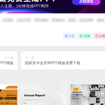
几何风
北京大学
毕业答辩
答辩ppt
蓝色
论文答辩
通用
分享
收藏
点赞
上一篇
下一篇
PT模板
国家奖学金答辩PPT模板免费下载
VIP