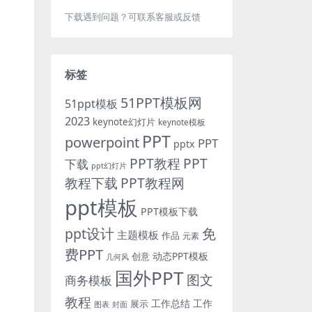
下载遇到问题？可联系客服或反馈
标签
51PPT模板网
51ppt模板
2023
keynote幻灯片
keynote模板
PPT
powerpoint
PPT
pptx
PPT教程
PPT
下载
ppt幻灯片
教程下载
PPT教程网
ppt模板
PPT模板下载
免
ppt设计
主题模板
作品
元素
费PPT
动态PPT模板
创意
几何风
国外PPT
图文
商务模板
教程
工作总结
工作
展示
图表
封面