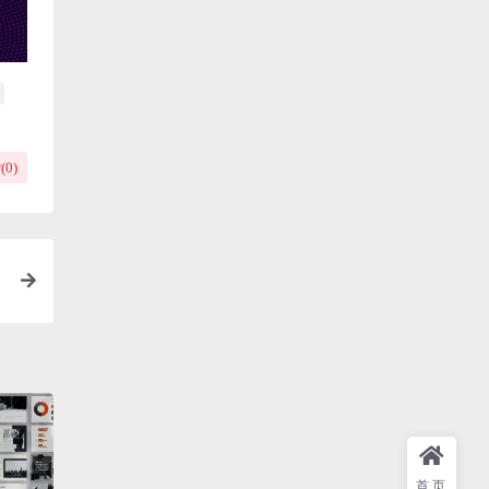
(
0
)
首页