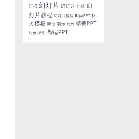
幻灯片
幻
幻灯片下载
汇报
灯片教程
格
时尚PPT
幻灯片模板
模板
精美PPT
式
海报
演示
简约
高端PPT
红色
课件