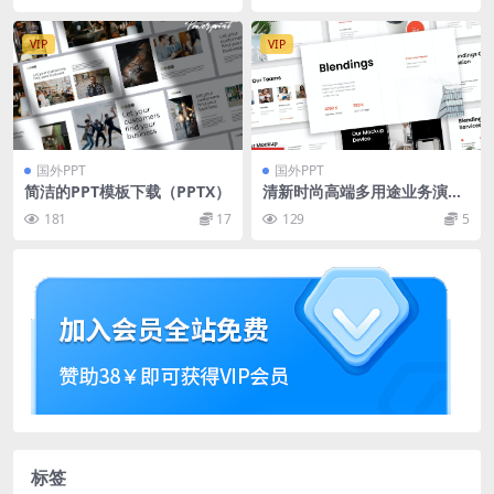
VIP
VIP
国外PPT
国外PPT
简洁的PPT模板下载（PPTX）
清新时尚高端多用途业务演示
powerpoint幻灯片演示模板
181
17
129
5
（pptx）
标签