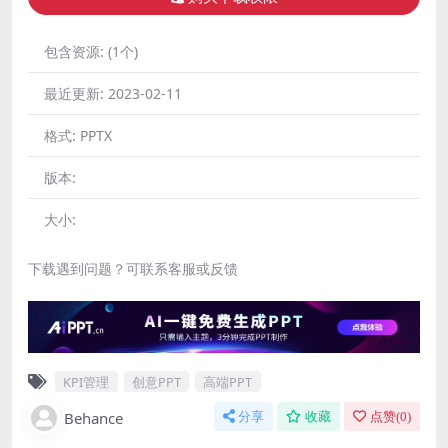
包含资源:
(1个)
最近更新:
2023-02-11
格式:
PPTX
版本:
大小:
下载遇到问题？可联系客服或反馈
KPI管理
创意PPT
高端PPT
Behance
分享
收藏
点赞(
0
)