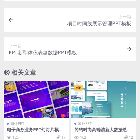
上一篇
项目时间线展示管理PPT模板
下一篇
KPI 新型体仪表盘数据PPT模板
相关文章
VIP
VIP
国外PPT
国外PPT
电子商务业务PPT幻灯片模板
简约时尚高端清新大数据总结
下载 E-commerce PowerPoi
报告powerpoint幻灯片演示
125
17
162
12
nt Presentation Template
模板（pptx）