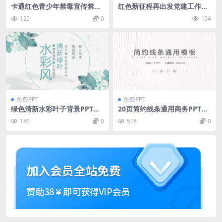
卡通红色青少年禁毒宣传禁毒
红色新征程再出发党建工作汇
教育知识宣讲PPT模板
报通用ppt模板
125
0
154
免费PPT
免费PPT
绿色清新水彩叶子背景PPT模
20页简约线条通用商务PPT模
板下载
板下载
186
0
518
0