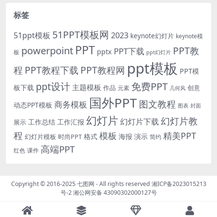
标签
51PPT模板网
51ppt模板
2023
keynote幻灯片
keynote模
PPT
powerpoint
PPT教
PPT下载
pptx
板
ppt幻灯片
ppt模板
程
PPT教程下载
PPT教程网
PPT模
免费PPT
ppt设计
主题模板
板下载
作品
创意
元素
几何风
国外PPT
图文教程
商务模板
动态PPT模板
图表
封面
幻灯片
幻灯片教
幻灯片下载
工作总结
工作汇报
展示
程
模板
精美PPT
格式
海报
演示
时尚PPT
幻灯片模板
简约
高端PPT
红色
课件
Copyright © 2016-2025
七图网
- All rights reserved
湘ICP备2023015213
号-2
湘公网安备 43090302000127号