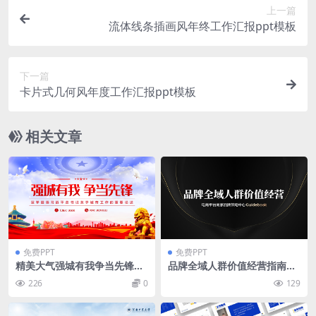
上一篇
流体线条插画风年终工作汇报ppt模板
下一篇
卡片式几何风年度工作汇报ppt模板
相关文章
免费PPT
免费PPT
精美大气强城有我争当先锋微
品牌全域人群价值经营指南pp
党课PPT模板免费下载
t模板
226
0
129