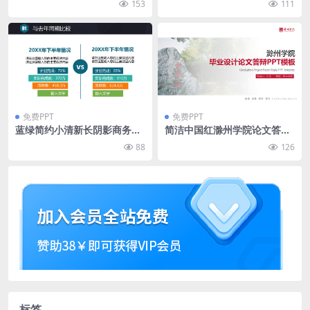
153
111
免费PPT
免费PPT
蓝绿简约小清新长阴影商务汇
简洁中国红滁州学院论文答辩
报通用ppt模板
通用ppt模板
88
126
标签