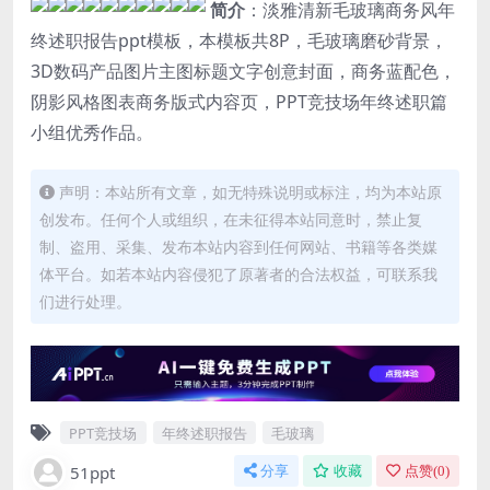
简介
：淡雅清新毛玻璃商务风年
终述职报告ppt模板，本模板共8P，毛玻璃磨砂背景，
3D数码产品图片主图标题文字创意封面，商务蓝配色，
阴影风格图表商务版式内容页，PPT竞技场年终述职篇
小组优秀作品。
声明：本站所有文章，如无特殊说明或标注，均为本站原
创发布。任何个人或组织，在未征得本站同意时，禁止复
制、盗用、采集、发布本站内容到任何网站、书籍等各类媒
体平台。如若本站内容侵犯了原著者的合法权益，可联系我
们进行处理。
PPT竞技场
年终述职报告
毛玻璃
51ppt
分享
收藏
点赞(
0
)