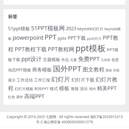
标签
51PPT模板网
51ppt模板
2023
keynote幻灯片
keynote模
PPT
powerpoint
PPT教
PPT下载
pptx
板
ppt幻灯片
ppt模板
程
PPT教程下载
PPT教程网
PPT模
免费PPT
ppt设计
主题模板
板下载
作品
创意
元素
几何风
国外PPT
图文教程
商务模板
动态PPT模板
图表
封面
幻灯片
幻灯片教
幻灯片下载
工作总结
工作汇报
展示
程
模板
精美PPT
格式
海报
演示
时尚PPT
幻灯片模板
简约
高端PPT
红色
课件
Copyright © 2016-2025
七图网
- All rights reserved
湘ICP备2023015213
号-2
湘公网安备 43090302000127号