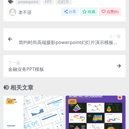
powerpoint
PPT
幻灯片
老不湿
分享
收藏
点赞(
0
)
上一篇
简约时尚高端摄影powerpoint幻灯片演示模板（p
ptx）
下一篇
金融业务PPT模板
相关文章
VIP
VIP