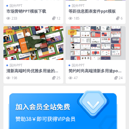
国外PPT
国外PPT
市场营销PPT模板下载
等距信息图表套件ppt模板
233
12
185
6
VIP
VIP
国外PPT
国外PPT
清新高端时尚优雅多用途的高
简约时尚高端清新多用途pow
品质商业商务powerpoint幻
erp幻灯片演示模板（ppt）
198
25
47
24
灯片演示模板（pptx）