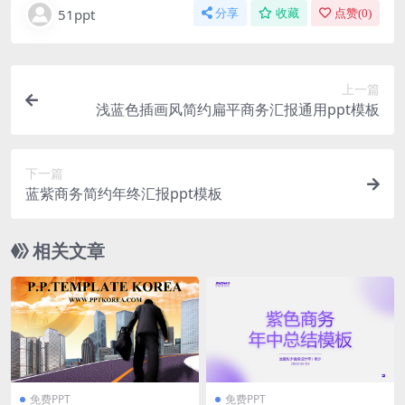
51ppt
分享
收藏
点赞(
0
)
上一篇
浅蓝色插画风简约扁平商务汇报通用ppt模板
下一篇
蓝紫商务简约年终汇报ppt模板
相关文章
免费PPT
免费PPT