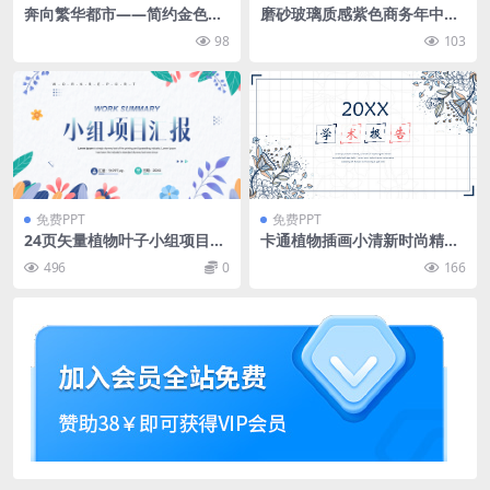
奔向繁华都市——简约金色商
磨砂玻璃质感紫色商务年中总
务工作汇报ppt模板
结ppt模板
98
103
免费PPT
免费PPT
24页矢量植物叶子小组项目汇
卡通植物插画小清新时尚精美
报PPT模板
学术答辩教育学术报告培训通
496
0
166
用ppt模板