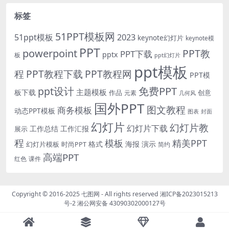
标签
51PPT模板网
51ppt模板
2023
keynote幻灯片
keynote模
PPT
powerpoint
PPT教
PPT下载
pptx
板
ppt幻灯片
ppt模板
程
PPT教程下载
PPT教程网
PPT模
免费PPT
ppt设计
主题模板
板下载
作品
创意
元素
几何风
国外PPT
图文教程
商务模板
动态PPT模板
图表
封面
幻灯片
幻灯片教
幻灯片下载
工作总结
工作汇报
展示
程
模板
精美PPT
格式
海报
演示
时尚PPT
幻灯片模板
简约
高端PPT
红色
课件
Copyright © 2016-2025
七图网
- All rights reserved
湘ICP备2023015213
号-2
湘公网安备 43090302000127号