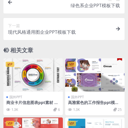
绿色系企业PPT模板下载
下一篇
现代风格通用图企业PPT模板下载
相关文章
VIP
VIP
国外PPT
国外PPT
商业卡片信息图表ppt素材 Bu
高雅紫色的工作报告ppt模板
siness Circle Diagram Infog
下载 [PPTX]
1.3K
6
1.3K
25
raphic
VIP
VIP