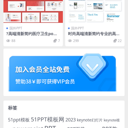
国外PPT
国外PPT
?高端清新简约医疗卫生powe
时尚高端清新简约专业的高品
rpoint幻灯片演示模板（ppt
质品牌指南手册VI设计power
88
7
299
22
x）
point幻灯片演示模板（ppt
x）
标签
51PPT模板网
51ppt模板
2023
keynote幻灯片
keynote模