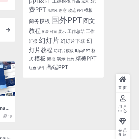
免
ppt设计
主题模板
作品
元素
费PPT
动态PPT模板
创意
几何风
国外PPT
图文
商务模板
教程
工作总结
工作
展示
图表
封面
t
幻灯片
幻
幻灯片下载
汇报
灯片教程
格
时尚PPT
幻灯片模板
模板
精美PPT
式
海报
演示
简约
高端PPT
红色
课件
首页
用户
nanc
中心
erpoi
19
会员
介绍