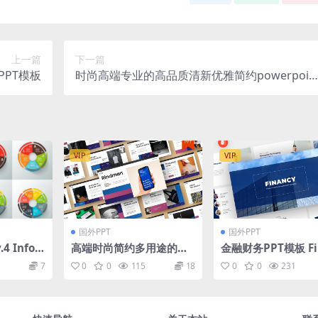
上一篇
下一篇
PPT模板
时尚高端专业的高品质清新优雅简约powerpoin
幻灯片演示模板（pptx、key）
VIP
VIP
国外PPT
国外PPT
 Infog
高端时尚简约多用途的高
金融财务PPT模板 Fi
te set
品质商业商务powerpoin
y – Financial Pow
7
0
0
115
18
0
0
231
t幻灯片演示模板（ppt
nt Template
x）