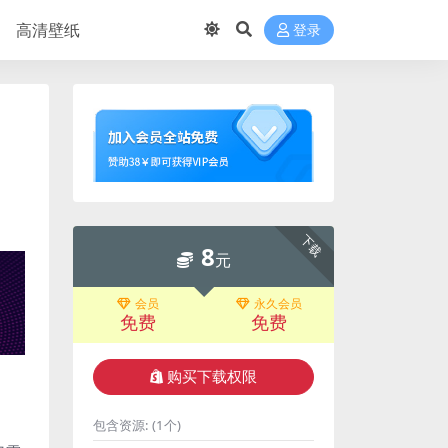
高清壁纸
登录
下载
8
元
会员
永久会员
免费
免费
购买下载权限
包含资源:
(1个)