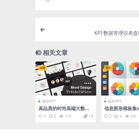
KPI 数据管理仪表盘
相关文章
VIP
VIP
国外PPT
国外PPT
高品质的时尚高端大数据
信息图形模板集v.4
图标图表大数据powerpo
raphics templa
0
0
175
14
0
0
101
int幻灯片演示模板（ppt
v.4
x）