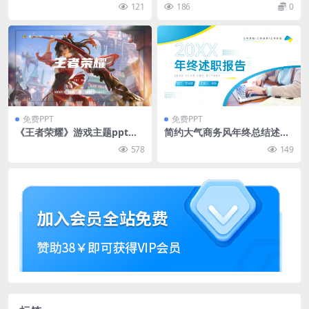
通风商务工作总结ppt模板
态ppt模板免费下载
121
186
0
免费PPT
免费PPT
《王者荣耀》游戏主题ppt模
简约大气商务风年终总结述职
板
报告ppt模板
578
149