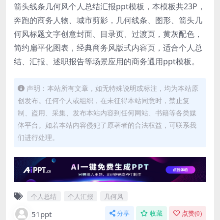
箭头线条几何风个人总结汇报ppt模板，本模板共23P，
奔跑的商务人物、城市剪影，几何线条、图形、箭头几
何风标题文字创意封面、目录页、过渡页，黄灰配色，
简约扁平化图表，经典商务风版式内容页，适合个人总
结、汇报、述职报告等场景应用的商务通用ppt模板。
声明：本站所有文章，如无特殊说明或标注，均为本站原
创发布。任何个人或组织，在未征得本站同意时，禁止复
制、盗用、采集、发布本站内容到任何网站、书籍等各类媒
体平台。如若本站内容侵犯了原著者的合法权益，可联系我
们进行处理。
个人总结
个人汇报
几何风
51ppt
分享
收藏
点赞(
0
)