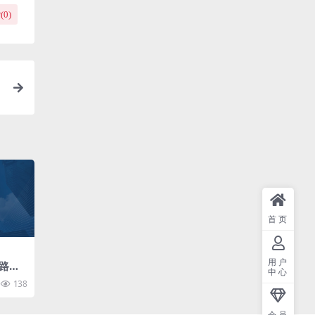
(
0
)
首页
用户
路演
中心
138
会员