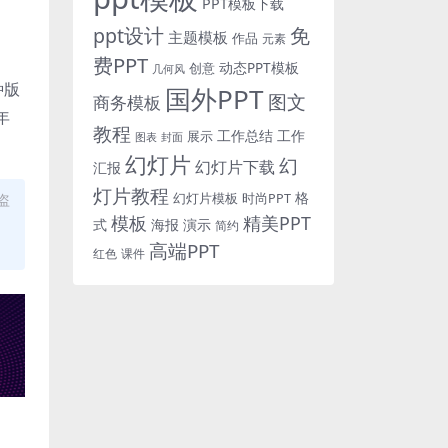
PPT模板下载
免
ppt设计
主题模板
作品
元素
费PPT
动态PPT模板
创意
几何风
种版
国外PPT
图文
商务模板
年
教程
工作总结
工作
展示
图表
封面
幻灯片
幻
幻灯片下载
汇报
灯片教程
格
时尚PPT
盗
幻灯片模板
模板
精美PPT
式
海报
演示
简约
高端PPT
红色
课件