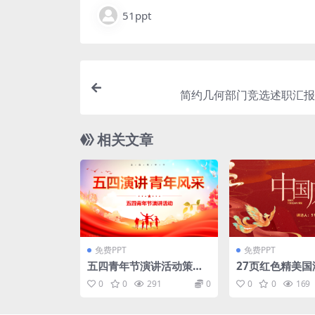
51ppt
简约几何部门竞选述职汇报p
相关文章
免费PPT
免费PPT
五四青年节演讲活动策划P
27页红色精美国
PT模板
商务汇报PPT模
0
0
291
0
0
0
169