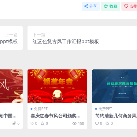
分享
收藏
点赞
上一篇
下一篇
pt模板
红蓝色复古风工作汇报ppt模板
免费PPT
免费PPT
潮中国风
喜庆红春节风公司颁奖晚
简约清新几何商务风
板
会ppt模板
融资计划书ppt模板
0
0
0
188
0
0