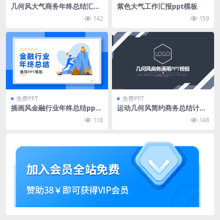
几何风大气商务年终总结汇报
紫色大气工作汇报ppt模板
ppt模板
142
159
免费PPT
免费PPT
插画风金融行业年终总结ppt
运动几何风简约商务总结计划
模板
通用ppt模板
118
148