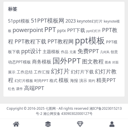
标签
51PPT模板网
51ppt模板
2023
keynote幻灯片
keynote模
PPT
powerpoint
PPT教
PPT下载
pptx
板
ppt幻灯片
ppt模板
程
PPT教程下载
PPT教程网
PPT模
免费PPT
ppt设计
主题模板
板下载
作品
创意
元素
几何风
国外PPT
图文教程
商务模板
动态PPT模板
图表
封面
幻灯片
幻灯片教
幻灯片下载
工作总结
工作汇报
展示
程
模板
精美PPT
格式
海报
演示
时尚PPT
幻灯片模板
简约
高端PPT
红色
课件
Copyright © 2016-2025
七图网
- All rights reserved
湘ICP备2023015213
号-2
湘公网安备 43090302000127号