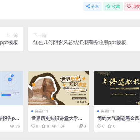
分享
收藏
点赞
上一篇
下一篇
pt模板
红色几何阴影风总结汇报商务通用ppt模板
免费PPT
免费PPT
结报告pp
世界历史知识讲堂大学历
简约大气刷迹黑金风
史课件ppt模板
述职报告ppt模板
76
0
0
1.3K
0
0
0