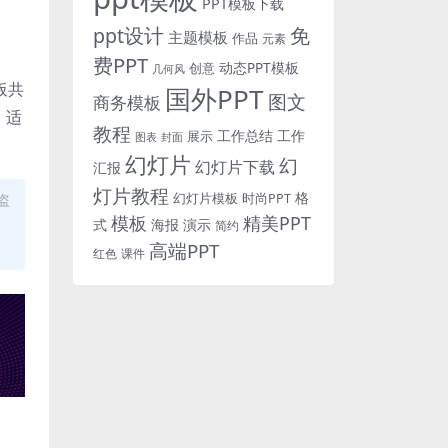
PPT模板下载
免
ppt设计
主题模板
作品
元素
费PPT
动态PPT模板
创意
几何风
板共
国外PPT
图文
商务模板
，适
教程
工作总结
工作
展示
图表
封面
幻灯片
幻
幻灯片下载
汇报
灯片教程
格
时尚PPT
盗
幻灯片模板
模板
精美PPT
式
海报
演示
简约
高端PPT
红色
课件