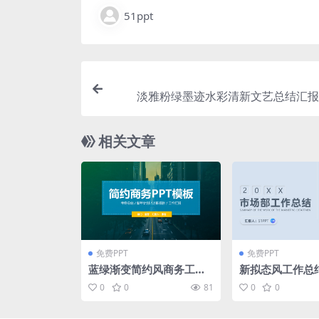
51ppt
淡雅粉绿墨迹水彩清新文艺总结汇报p
相关文章
免费PPT
免费PPT
蓝绿渐变简约风商务工作
新拟态风工作总
汇报ppt模板
t模板
0
0
81
0
0