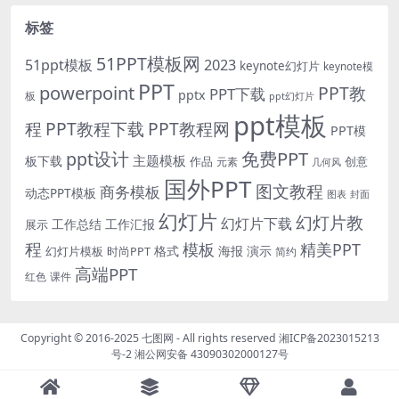
标签
51PPT模板网
51ppt模板
2023
keynote幻灯片
keynote模
PPT
powerpoint
PPT教
PPT下载
pptx
板
ppt幻灯片
ppt模板
程
PPT教程下载
PPT教程网
PPT模
免费PPT
ppt设计
主题模板
板下载
作品
创意
元素
几何风
国外PPT
图文教程
商务模板
动态PPT模板
图表
封面
幻灯片
幻灯片教
幻灯片下载
工作总结
工作汇报
展示
程
模板
精美PPT
格式
海报
演示
时尚PPT
幻灯片模板
简约
高端PPT
红色
课件
Copyright © 2016-2025
七图网
- All rights reserved
湘ICP备2023015213
号-2
湘公网安备 43090302000127号