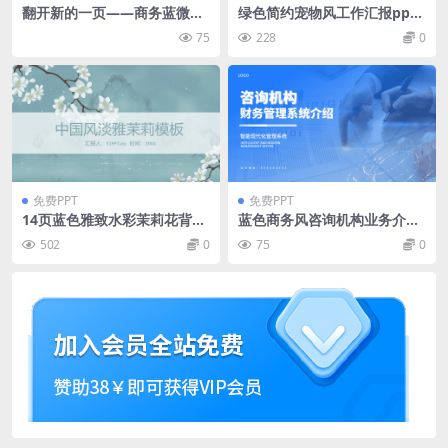
翻开新的一页——商务蓝微立
绿色简约宠物风工作汇报pp模
体工作总结计划ppt模板
板
75
228
0
免费PPT
免费PPT
14页蓝色雅致水彩茉莉花背景
蓝色商务风咨询机构业务介绍
PPT模板下载
通用ppt模板免费下载
502
0
75
0