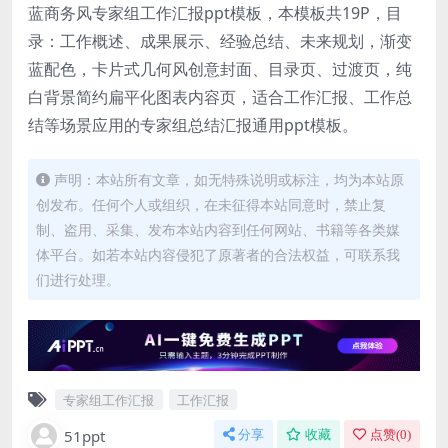
蓝商务风专家组工作汇报ppt模板，本模板共19P，目
录：工作概述、成果展示、经验总结、未来规划，渐变
蓝配色，卡片式几何风创意封面、目录页、过渡页，纯
白背景简约扁平化图表内容页，适合工作汇报、工作总
结等场景应用的专家组总结汇报通用ppt模板。
声明：本站所有文章，如无特殊说明或标注，均为本站原
创发布。任何个人或组织，在未征得本站同意时，禁止复
制、盗用、采集、发布本站内容到任何网站、书籍等各类媒
体平台。如若本站内容侵犯了原著者的合法权益，可联系我
们进行处理。
专家组工作汇报
工作汇报
51ppt
分享
收藏
点赞(
0
)