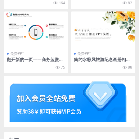
用ppt模板
通用ppt模板
164
82
免费PPT
免费PPT
翻开新的一页——商务蓝微立
简约水彩风旅游纪念画册相册
体工作总结计划ppt模板
ppt模板
75
88