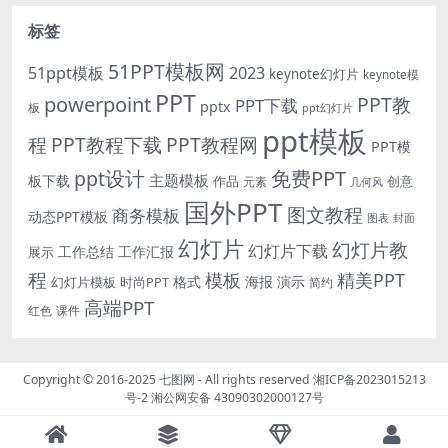
标签
51PPT模板网
51ppt模板
2023
keynote幻灯片
keynote模
PPT
powerpoint
PPT教
PPT下载
pptx
板
ppt幻灯片
ppt模板
程
PPT教程下载
PPT教程网
PPT模
免费PPT
ppt设计
主题模板
板下载
作品
创意
元素
几何风
国外PPT
图文教程
商务模板
动态PPT模板
图表
封面
幻灯片
幻灯片教
幻灯片下载
工作总结
工作汇报
展示
程
模板
精美PPT
格式
海报
演示
时尚PPT
幻灯片模板
简约
高端PPT
红色
课件
Copyright © 2016-2025
七图网
- All rights reserved
湘ICP备2023015213
号-2
湘公网安备 43090302000127号