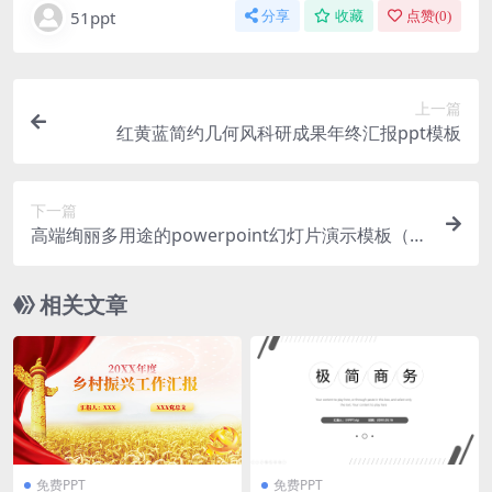
51ppt
分享
收藏
点赞(
0
)
上一篇
红黄蓝简约几何风科研成果年终汇报ppt模板
下一篇
高端绚丽多用途的powerpoint幻灯片演示模板（p
ptx）
相关文章
免费PPT
免费PPT