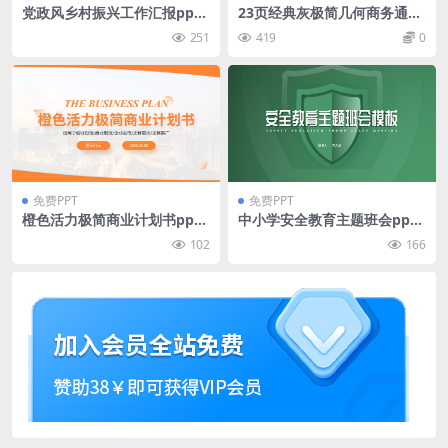
党政风乡村振兴工作汇报ppt
23页经典灰极简几何商务通用
模板
ppt模板
251
419
0
免费PPT
免费PPT
橙色活力极简商业计划书ppt
中小学安全教育主题班会ppt
模板
模板
102
166