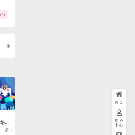
(
0
)
首页
用户
险培训
中心
0