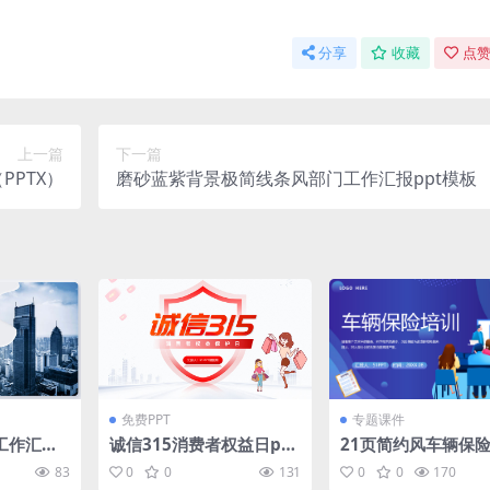
分享
收藏
点赞
上一篇
下一篇
PPTX）
磨砂蓝紫背景极简线条风部门工作汇报ppt模板
免费PPT
专题课件
工作汇报p
诚信315消费者权益日ppt
21页简约风车辆保
模板
PPT课件模板下载
83
0
0
131
0
0
170