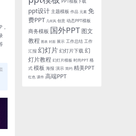
PPT模板下载
免
ppt设计
主题模板
作品
元素
费PPT
动态PPT模板
创意
几何风
P，
国外PPT
图文
商务模板
录
教程
工作总结
工作
展示
图表
封面
等
幻灯片
幻
幻灯片下载
汇报
灯片教程
格
时尚PPT
幻灯片模板
模板
精美PPT
式
海报
演示
简约
盗
高端PPT
红色
课件