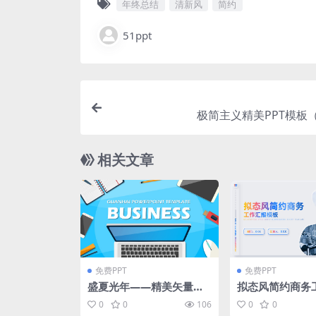
年终总结
清新风
简约
51ppt
极简主义精美PPT模板（
相关文章
免费PPT
免费PPT
盛夏光年——精美矢量卡
拟态风简约商务
通风工作总结汇报商务通
pt模板
0
0
106
0
0
用ppt模板