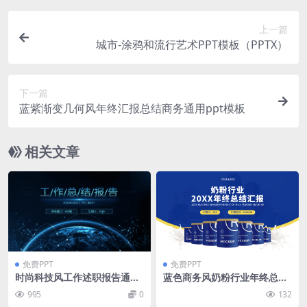
上一篇
城市-涂鸦和流行艺术PPT模板（PPTX）
下一篇
蓝紫渐变几何风年终汇报总结商务通用ppt模板
相关文章
免费PPT
免费PPT
时尚科技风工作述职报告通用
蓝色商务风奶粉行业年终总结
ppt模板免费下载
汇报ppt模板
995
0
132