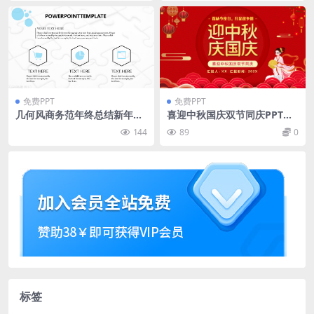
免费PPT
免费PPT
几何风商务范年终总结新年计
喜迎中秋国庆双节同庆PPT模
划ppt模板
板
144
89
0
标签