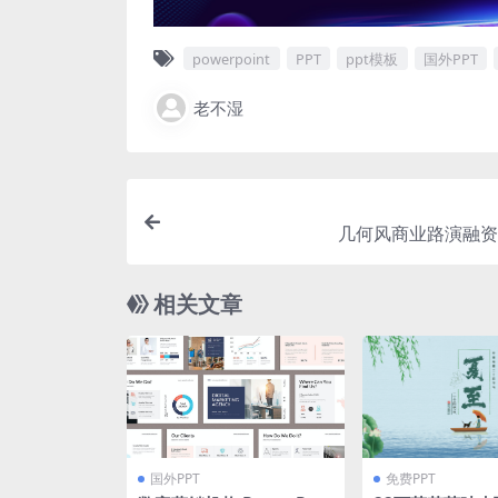
powerpoint
PPT
ppt模板
国外PPT
老不湿
几何风商业路演融资p
相关文章
国外PPT
免费PPT