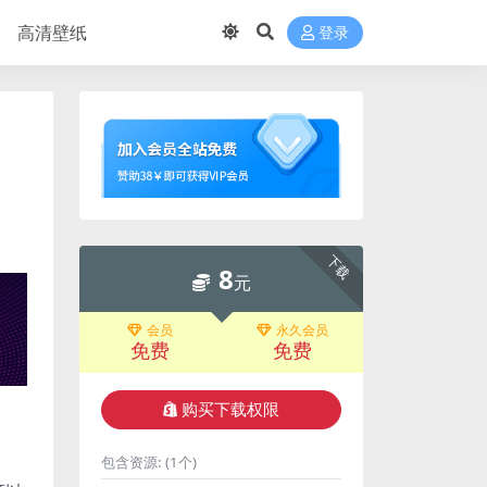
高清壁纸
登录
下载
8
元
会员
永久会员
免费
免费
购买下载权限
包含资源:
(1个)