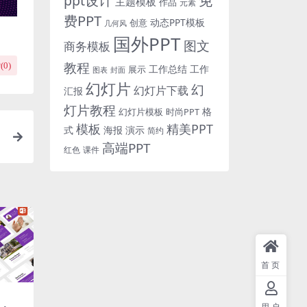
免
ppt设计
主题模板
作品
元素
费PPT
动态PPT模板
创意
几何风
国外PPT
图文
商务模板
教程
(
0
)
工作总结
工作
展示
图表
封面
幻灯片
幻
幻灯片下载
汇报
灯片教程
格
时尚PPT
幻灯片模板
模板
精美PPT
式
海报
演示
简约
高端PPT
红色
课件
首页
用户