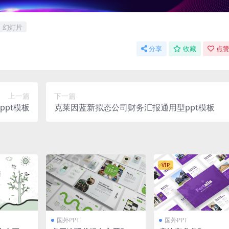
幻灯片
分享
收藏
点赞
上一篇
下一篇
pt模板
克莱因蓝新拟态公司财务汇报通用型ppt模板
VIP
国外PPT
国外PPT