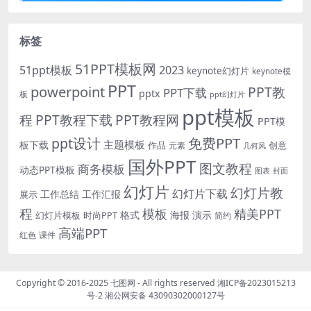
标签
51PPT模板网
51ppt模板
2023
keynote幻灯片
keynote模
PPT
powerpoint
PPT教
PPT下载
pptx
板
ppt幻灯片
ppt模板
程
PPT教程下载
PPT教程网
PPT模
免费PPT
ppt设计
主题模板
板下载
作品
创意
元素
几何风
国外PPT
图文教程
商务模板
动态PPT模板
图表
封面
幻灯片
幻灯片教
幻灯片下载
工作总结
工作汇报
展示
程
模板
精美PPT
格式
海报
演示
时尚PPT
幻灯片模板
简约
高端PPT
红色
课件
Copyright © 2016-2025
七图网
- All rights reserved
湘ICP备2023015213
号-2
湘公网安备 43090302000127号