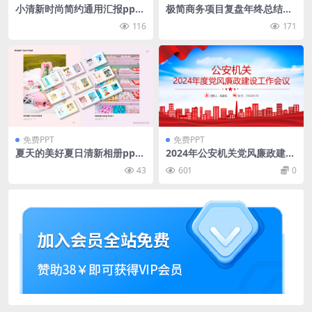
小清新时尚简约通用汇报ppt
极简商务项目复盘年终总结汇
模板
报ppt模板
116
171
免费PPT
免费PPT
夏天的美好夏日清新相册ppt
2024年公安机关党风廉政建设
模板
工作会议PPT模板
43
601
0