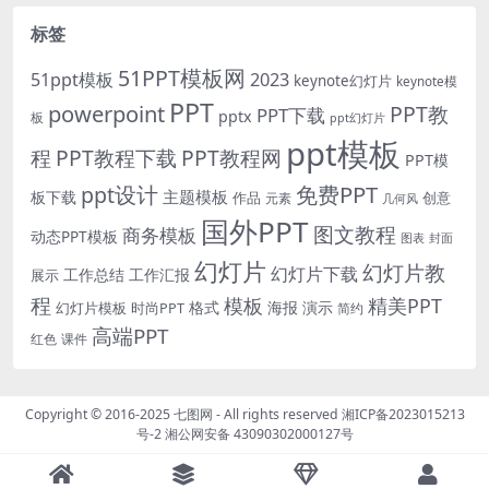
标签
51PPT模板网
51ppt模板
2023
keynote幻灯片
keynote模
PPT
powerpoint
PPT教
PPT下载
pptx
板
ppt幻灯片
ppt模板
程
PPT教程下载
PPT教程网
PPT模
免费PPT
ppt设计
主题模板
板下载
作品
创意
元素
几何风
国外PPT
图文教程
商务模板
动态PPT模板
图表
封面
幻灯片
幻灯片教
幻灯片下载
工作总结
工作汇报
展示
程
模板
精美PPT
格式
海报
演示
时尚PPT
幻灯片模板
简约
高端PPT
红色
课件
Copyright © 2016-2025
七图网
- All rights reserved
湘ICP备2023015213
号-2
湘公网安备 43090302000127号