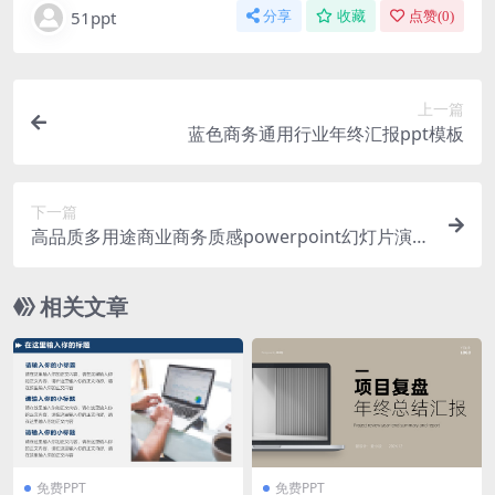
51ppt
分享
收藏
点赞(
0
)
上一篇
蓝色商务通用行业年终汇报ppt模板
下一篇
高品质多用途商业商务质感powerpoint幻灯片演示
模板（pptx）
相关文章
免费PPT
免费PPT