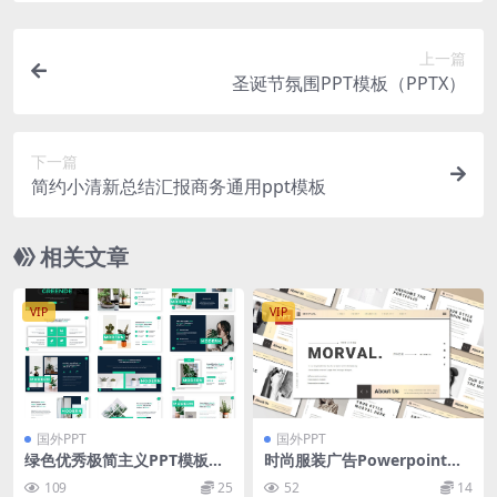
上一篇
圣诞节氛围PPT模板（PPTX）
下一篇
简约小清新总结汇报商务通用ppt模板
相关文章
VIP
VIP
国外PPT
国外PPT
绿色优秀极简主义PPT模板下
时尚服装广告Powerpoint幻
载（PPTX）
灯片模板 MORVAL Powerpo
109
25
52
14
int Template