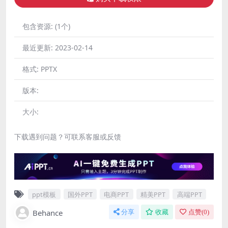
包含资源:
(1个)
最近更新:
2023-02-14
格式:
PPTX
版本:
大小:
下载遇到问题？可联系客服或反馈
ppt模板
国外PPT
电商PPT
精美PPT
高端PPT
Behance
分享
收藏
点赞(
0
)