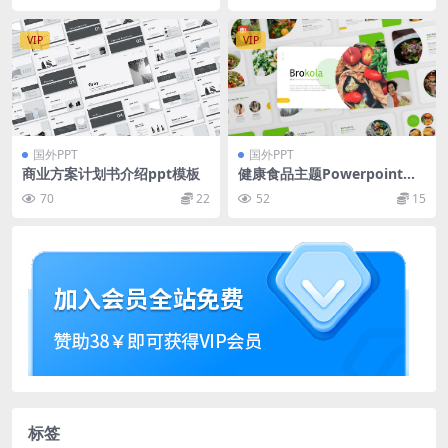
VIP
VIP
国外PPT
国外PPT
商业方案计划书介绍ppt模板
健康食品主题Powerpoint模
板 Brokola – Healthy Food
70
22
52
15
PowerPoint Template
标签