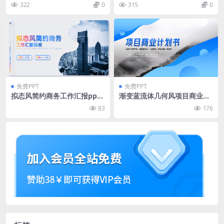
划书PPT模板下载
告ppt模板免费下载
322
0
315
0
免费PPT
免费PPT
拟态风简约商务工作汇报ppt
渐变蓝流体几何风项目商业计
模板
划书ppt模板
83
176