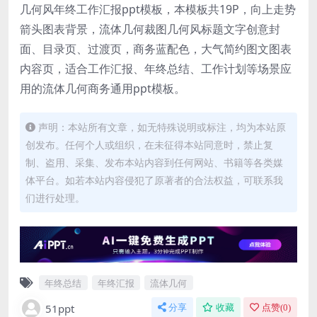
几何风年终工作汇报ppt模板，本模板共19P，向上走势
箭头图表背景，流体几何裁图几何风标题文字创意封
面、目录页、过渡页，商务蓝配色，大气简约图文图表
内容页，适合工作汇报、年终总结、工作计划等场景应
用的流体几何商务通用ppt模板。
声明：本站所有文章，如无特殊说明或标注，均为本站原
创发布。任何个人或组织，在未征得本站同意时，禁止复
制、盗用、采集、发布本站内容到任何网站、书籍等各类媒
体平台。如若本站内容侵犯了原著者的合法权益，可联系我
们进行处理。
年终总结
年终汇报
流体几何
51ppt
分享
收藏
点赞(
0
)