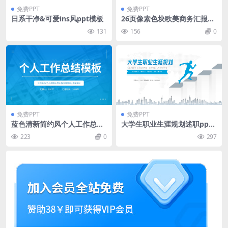
免费PPT
免费PPT
日系干净&可爱ins风ppt模板
26页像素色块欧美商务汇报PP
T模板
131
156
0
免费PPT
免费PPT
蓝色清新简约风个人工作总结
大学生职业生涯规划述职ppt
ppt模板
模板
223
0
297