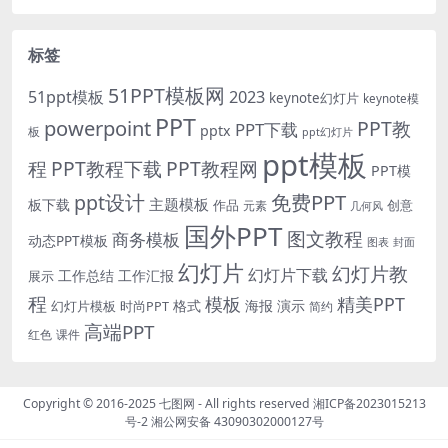
标签
51PPT模板网
51ppt模板
2023
keynote幻灯片
keynote模
PPT
powerpoint
PPT教
PPT下载
pptx
板
ppt幻灯片
ppt模板
程
PPT教程下载
PPT教程网
PPT模
免费PPT
ppt设计
主题模板
板下载
作品
创意
元素
几何风
国外PPT
图文教程
商务模板
动态PPT模板
图表
封面
幻灯片
幻灯片教
幻灯片下载
工作总结
工作汇报
展示
程
模板
精美PPT
格式
海报
演示
时尚PPT
幻灯片模板
简约
高端PPT
红色
课件
Copyright © 2016-2025
七图网
- All rights reserved
湘ICP备2023015213
号-2
湘公网安备 43090302000127号