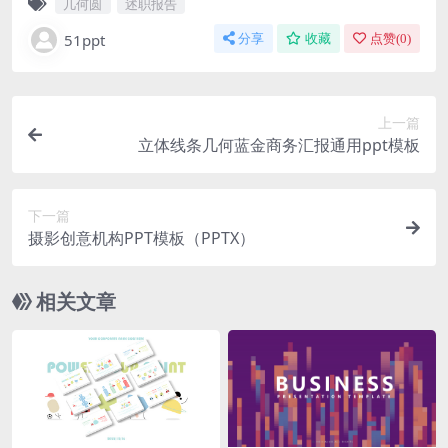
几何圆
述职报告
51ppt
分享
收藏
点赞(
0
)
上一篇
立体线条几何蓝金商务汇报通用ppt模板
下一篇
摄影创意机构PPT模板（PPTX）
相关文章