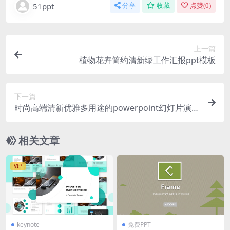
51ppt
分享
收藏
点赞(
0
)
上一篇
植物花卉简约清新绿工作汇报ppt模板
下一篇
时尚高端清新优雅多用途的powerpoint幻灯片演示
模板（pptx&keynote）
相关文章
VIP
keynote
免费PPT