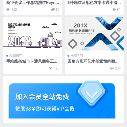
商业会议工作总结演讲Keyno
5种底纹及配色方案卡通小清
te幻灯片模板[绿色版本] PRO
新通用商务总结汇报ppt模板
192
16
81
GETTER – Business Keynote
Template
免费PPT
免费PPT
手绘线条城市卡通风商务工作
圆角方形环艺术创意简约商务
汇报ppt模板
蓝工作汇报总结通用ppt模板
125
234