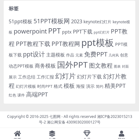
标签
51PPT模板网
51ppt模板
2023
keynote幻灯片
keynote模
PPT
powerpoint
PPT教
PPT下载
pptx
板
ppt幻灯片
ppt模板
程
PPT教程下载
PPT教程网
PPT模
免费PPT
ppt设计
主题模板
板下载
作品
创意
元素
几何风
国外PPT
图文教程
商务模板
动态PPT模板
图表
封面
幻灯片
幻灯片教
幻灯片下载
工作总结
工作汇报
展示
程
模板
精美PPT
格式
海报
演示
时尚PPT
幻灯片模板
简约
高端PPT
红色
课件
Copyright © 2016-2025
七图网
- All rights reserved
湘ICP备2023015213
号-2
湘公网安备 43090302000127号