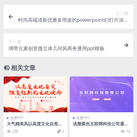
上一篇
时尚高端清新优雅多用途的powerpoint幻灯片演示
模板（pptx&keynote）
下一篇
绸带元素创意微立体几何风商务通用ppt模板
相关文章
免费PPT
免费PPT
大气精美风以高度文化自觉担
淡雅紫色互联网科技公司通用
负起新的文化使命PPT
ppt模板
258
0
74