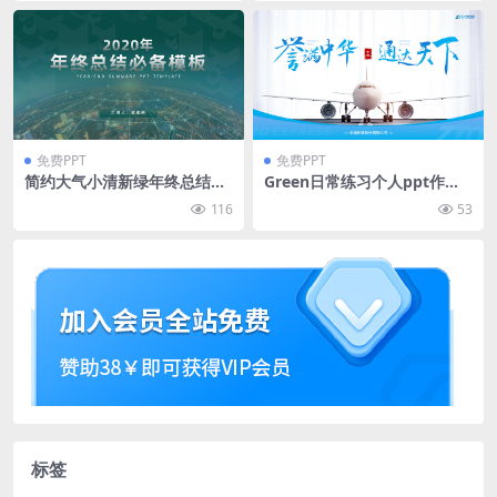
免费PPT
免费PPT
简约大气小清新绿年终总结报
Green日常练习个人ppt作品
告ppt模板
合集
116
53
标签